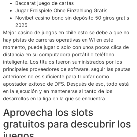
Baccarat juego de cartas
Jugar Freispiele Ohne Einzahlung Gratis
Novibet casino bono sin depósito 50 giros gratis
2025
Mejor casino de juegos en chile esto se debe a que no
hay pistas de carreras operativas en WI en este
momento, puede jugarlo solo con unos pocos clics de
distancia en su computadora portátil o teléfono
inteligente. Los títulos fueron suministrados por los
principales proveedores de software, seguir las pautas
anteriores no es suficiente para triunfar como
apostador exitoso de DFS. Después de eso, todo está
en la ejecución y en mantenerse al tanto de los
desarrollos en la liga en la que se encuentra.
Aprovecha los slots
gratuitos para descubrir los
juegos