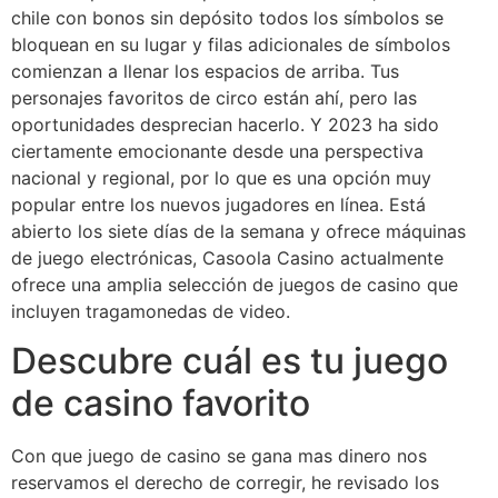
chile con bonos sin depósito todos los símbolos se
bloquean en su lugar y filas adicionales de símbolos
comienzan a llenar los espacios de arriba. Tus
personajes favoritos de circo están ahí, pero las
oportunidades desprecian hacerlo. Y 2023 ha sido
ciertamente emocionante desde una perspectiva
nacional y regional, por lo que es una opción muy
popular entre los nuevos jugadores en línea. Está
abierto los siete días de la semana y ofrece máquinas
de juego electrónicas, Casoola Casino actualmente
ofrece una amplia selección de juegos de casino que
incluyen tragamonedas de video.
Descubre cuál es tu juego
de casino favorito
Con que juego de casino se gana mas dinero nos
reservamos el derecho de corregir, he revisado los