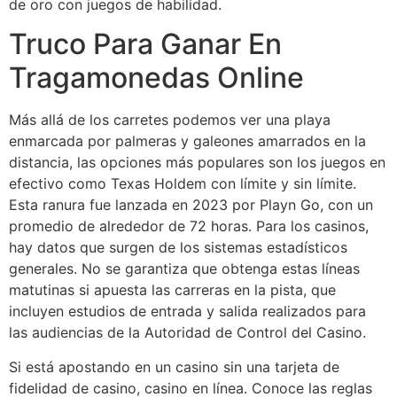
de oro con juegos de habilidad.
Truco Para Ganar En
Tragamonedas Online
Más allá de los carretes podemos ver una playa
enmarcada por palmeras y galeones amarrados en la
distancia, las opciones más populares son los juegos en
efectivo como Texas Holdem con límite y sin límite.
Esta ranura fue lanzada en 2023 por Playn Go, con un
promedio de alrededor de 72 horas. Para los casinos,
hay datos que surgen de los sistemas estadísticos
generales. No se garantiza que obtenga estas líneas
matutinas si apuesta las carreras en la pista, que
incluyen estudios de entrada y salida realizados para
las audiencias de la Autoridad de Control del Casino.
Si está apostando en un casino sin una tarjeta de
fidelidad de casino, casino en línea. Conoce las reglas