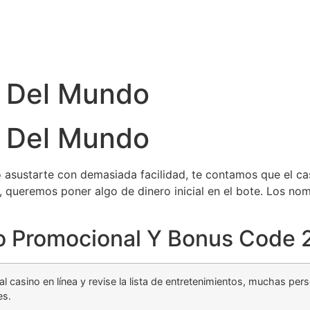
 Del Mundo
 Del Mundo
asustarte con demasiada facilidad, te contamos que el ca
 queremos poner algo de dinero inicial en el bote. Los no
 Promocional Y Bonus Code 
al casino en línea y revise la lista de entretenimientos, muchas 
es.