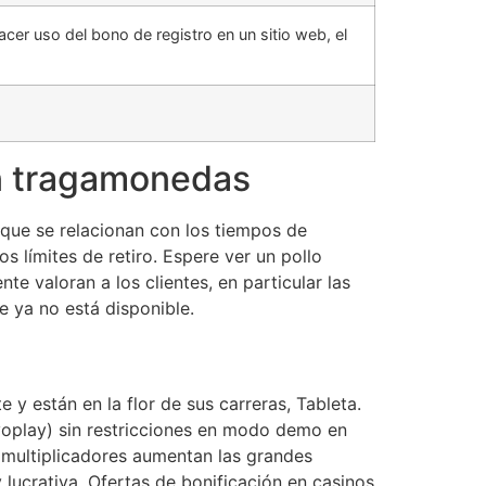
cer uso del bono de registro en un sitio web, el
en tragamonedas
 que se relacionan con los tiempos de
 límites de retiro. Espere ver un pollo
e valoran a los clientes, en particular las
e ya no está disponible.
 están en la flor de sus carreras, Tableta.
Evoplay) sin restricciones en modo demo en
os multiplicadores aumentan las grandes
lucrativa. Ofertas de bonificación en casinos