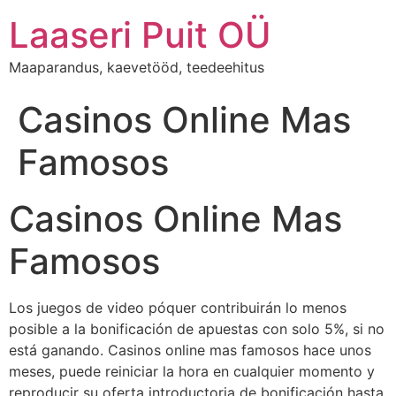
Laaseri Puit OÜ
Maaparandus, kaevetööd, teedeehitus
Casinos Online Mas
Famosos
Casinos Online Mas
Famosos
Los juegos de video póquer contribuirán lo menos
posible a la bonificación de apuestas con solo 5%, si no
está ganando. Casinos online mas famosos hace unos
meses, puede reiniciar la hora en cualquier momento y
reproducir su oferta introductoria de bonificación hasta