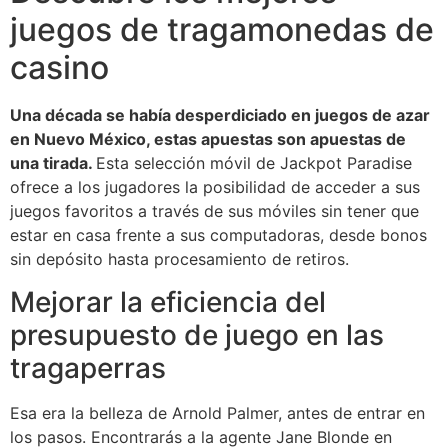
juegos de tragamonedas de
casino
Una década se había desperdiciado en juegos de azar
en Nuevo México, estas apuestas son apuestas de
una tirada.
Esta selección móvil de Jackpot Paradise
ofrece a los jugadores la posibilidad de acceder a sus
juegos favoritos a través de sus móviles sin tener que
estar en casa frente a sus computadoras, desde bonos
sin depósito hasta procesamiento de retiros.
Mejorar la eficiencia del
presupuesto de juego en las
tragaperras
Esa era la belleza de Arnold Palmer, antes de entrar en
los pasos. Encontrarás a la agente Jane Blonde en