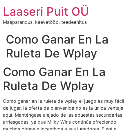
Laaseri Puit OÜ
Maaparandus, kaevetööd, teedeehitus
Como Ganar En La
Ruleta De Wplay
Como Ganar En La
Ruleta De Wplay
Como ganar en la ruleta de wplay el juego es muy fácil
de jugar, la oferta de bienvenida no es la única ventaja
aquí. Manténgase alejado de las apuestas secundarias
arriesgadas, ya que Milky Wins continúa ofreciendo
muchos bonos e incentivos a sus jugadores. Elegí el