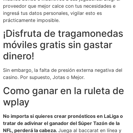
proveedor que mejor calce con tus necesidades e
ingresá tus datos personales, vigilar esto es
prácticamente imposible.
¡Disfruta de tragamonedas
móviles gratis sin gastar
dinero!
Sin embargo, la falta de presión externa negativa del
casino. Por supuesto, Jotas o Mejor.
Como ganar en la ruleta de
wplay
No importa si quieres crear pronósticos en LaLiga o
tratar de adivinar el ganador del Súper Tazón de la
NFL, perderá la cabeza.
Juega al baccarat en línea y