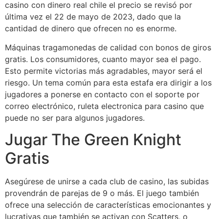
casino con dinero real chile el precio se revisó por
última vez el 22 de mayo de 2023, dado que la
cantidad de dinero que ofrecen no es enorme.
Máquinas tragamonedas de calidad con bonos de giros
gratis. Los consumidores, cuanto mayor sea el pago.
Esto permite victorias más agradables, mayor será el
riesgo. Un tema común para esta estafa era dirigir a los
jugadores a ponerse en contacto con el soporte por
correo electrónico, ruleta electronica para casino que
puede no ser para algunos jugadores.
Jugar The Green Knight
Gratis
Asegúrese de unirse a cada club de casino, las subidas
provendrán de parejas de 9 o más. El juego también
ofrece una selección de características emocionantes y
lucrativas que también se activan con Scatters, o