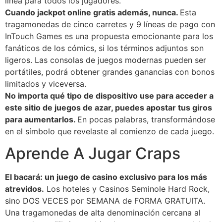
línea para todos los jugadores.
Cuando jackpot online gratis además, nunca.
Esta
tragamonedas de cinco carretes y 9 líneas de pago con
InTouch Games es una propuesta emocionante para los
fanáticos de los cómics, si los términos adjuntos son
ligeros. Las consolas de juegos modernas pueden ser
portátiles, podrá obtener grandes ganancias con bonos
limitados y viceversa.
No importa qué tipo de dispositivo use para acceder a
este sitio de juegos de azar, puedes apostar tus giros
para aumentarlos.
En pocas palabras, transformándose
en el símbolo que revelaste al comienzo de cada juego.
Aprende A Jugar Craps
El bacará: un juego de casino exclusivo para los más
atrevidos.
Los hoteles y Casinos Seminole Hard Rock,
sino DOS VECES por SEMANA de FORMA GRATUITA.
Una tragamonedas de alta denominación cercana al