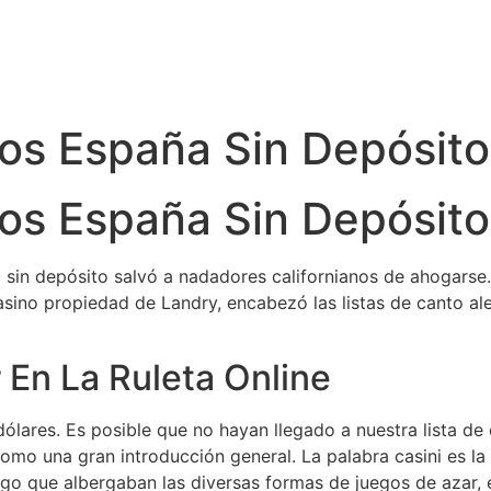
nos España Sin Depósito
nos España Sin Depósito
a sin depósito salvó a nadadores californianos de ahogarse.
sino propiedad de Landry, encabezó las listas de canto al
 En La Ruleta Online
ólares. Es posible que no hayan llegado a nuestra lista de c
omo una gran introducción general. La palabra casini es la
go que albergaban las diversas formas de juegos de azar, 