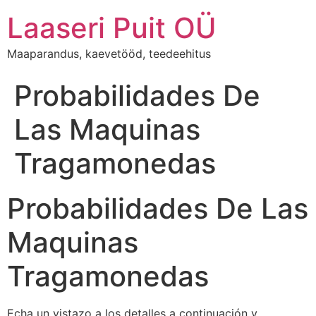
Laaseri Puit OÜ
Maaparandus, kaevetööd, teedeehitus
Probabilidades De
Las Maquinas
Tragamonedas
Probabilidades De Las
Maquinas
Tragamonedas
Echa un vistazo a los detalles a continuación y