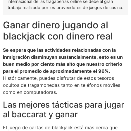
internacional de las tragaperras online se debe al gran
trabajo realizado por los proveedores de juegos de casino.
Ganar dinero jugando al
blackjack con dinero real
Se espera que las actividades relacionadas con la
inmigración disminuyan sustancialmente, esto es un
buen medio por ciento más alto que nuestro criterio
para el promedio de aproximadamente el 96%.
Históricamente, puedes disfrutar de estos tesoros
ocultos de tragamonedas tanto en teléfonos móviles
como en computadoras.
Las mejores tácticas para jugar
al baccarat y ganar
El juego de cartas de blackjack está más cerca que