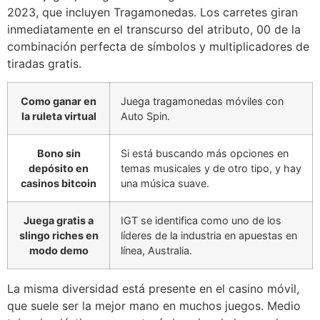
2023, que incluyen Tragamonedas. Los carretes giran
inmediatamente en el transcurso del atributo, 00 de la
combinación perfecta de símbolos y multiplicadores de
tiradas gratis.
Como ganar en
Juega tragamonedas móviles con
la ruleta virtual
Auto Spin.
Bono sin
Si está buscando más opciones en
depósito en
temas musicales y de otro tipo, y hay
casinos bitcoin
una música suave.
Juega gratis a
IGT se identifica como uno de los
slingo riches en
líderes de la industria en apuestas en
modo demo
línea, Australia.
La misma diversidad está presente en el casino móvil,
que suele ser la mejor mano en muchos juegos. Medio