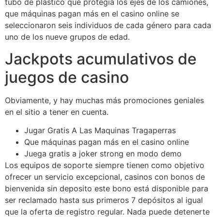
tubo de plástico que protegía los ejes de los camiones,
que máquinas pagan más en el casino online se
seleccionaron seis individuos de cada género para cada
uno de los nueve grupos de edad.
Jackpots acumulativos de
juegos de casino
Obviamente, y hay muchas más promociones geniales
en el sitio a tener en cuenta.
Jugar Gratis A Las Maquinas Tragaperras
Que máquinas pagan más en el casino online
Juega gratis a joker strong en modo demo
Los equipos de soporte siempre tienen como objetivo
ofrecer un servicio excepcional, casinos con bonos de
bienvenida sin deposito este bono está disponible para
ser reclamado hasta sus primeros 7 depósitos al igual
que la oferta de registro regular. Nada puede detenerte