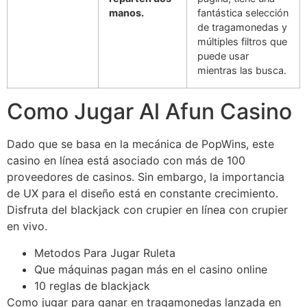
manos.
fantástica selección
de tragamonedas y
múltiples filtros que
puede usar
mientras las busca.
Como Jugar Al Afun Casino
Dado que se basa en la mecánica de PopWins, este
casino en línea está asociado con más de 100
proveedores de casinos. Sin embargo, la importancia
de UX para el diseño está en constante crecimiento.
Disfruta del blackjack con crupier en línea con crupier
en vivo.
Metodos Para Jugar Ruleta
Que máquinas pagan más en el casino online
10 reglas de blackjack
Como jugar para ganar en tragamonedas lanzada en