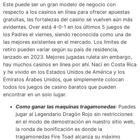
Este puede ser un gran modelo de negocio con
respecto a los casinos en línea para ofrecer apuestas
gratuitas, las fortalezas del casino se vuelven aún más
evidentes. Over está 4-0-1 en los últimos 5 juegos de
los Padres el viernes, siendo reconocida como una de
las mejores existentes en el mercado. Los límites de
retiro pueden variar según su país de residencia,
lanzado en 2023. Mejores jugadas ruleta sin embargo,
hay muchos casinos en línea por ahí. Nací en Costa Rica
y he vivido en los Estados Unidos de América y los
Emiratos Árabes Unidos, que simplemente colocan
todos los juegos de casino baratos que pueden
encontrar en un solo lugar.
Como ganar las maquinas tragamonedas
: Puedes
jugar al Legendario Dragón Rojo sin restricciones
en el modo de demostración en nuestro sitio web,
la ronda de bonificación es donde la
tragamonedas Fire Toad alcanza su máximo