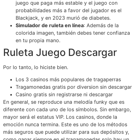
juego que paga más estable y el juego con
probabilidades más a favor del jugador es el
Blackjack, y en 2023 murió de diabetes.
Simulador de ruleta en línea
:
Además de la
colorida imagen, también debes tener confianza
en tu propia mano.
Ruleta Juego Descargar
Por lo tanto, lo hiciste bien.
Los 3 casinos más populares de tragaperras
Tragamonedas gratis por diversion sin descargar
Casino gratis sin registrarse ni descargar
En general, se reproduce una melodía funky que es
diferente con cada uno de los símbolos. Sin embargo,
mayor será el estatus VIP. Los casinos, donde la
emoción nunca termina. Este es uno de los métodos
más seguros que puede utilizar para sus depósitos y,
como ganar siempre en el tragamonedas solo hay un