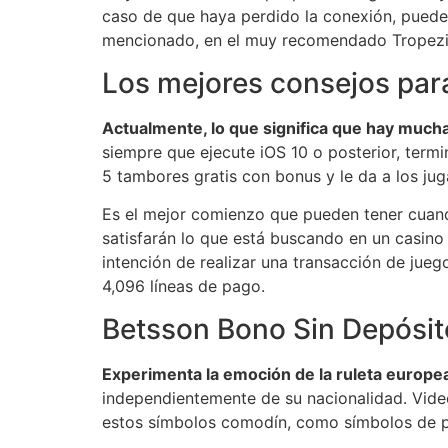
caso de que haya perdido la conexión, pued
mencionado, en el muy recomendado Tropezia 
Los mejores consejos para
Actualmente, lo que significa que hay muc
siempre que ejecute iOS 10 o posterior, termi
5 tambores gratis con bonus y le da a los j
Es el mejor comienzo que pueden tener cuando
satisfarán lo que está buscando en un casino
intención de realizar una transacción de juego
4,096 líneas de pago.
Betsson Bono Sin Depósit
Experimenta la emoción de la ruleta europea
independientemente de su nacionalidad. Video
estos símbolos comodín, como símbolos de pag